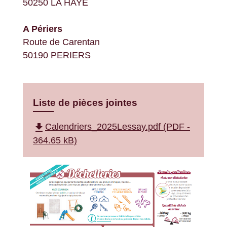
50250 LA HAYE
A Périers
Route de Carentan
50190 PERIERS
Liste de pièces jointes
file_download
Calendriers_2025Lessay.pdf (PDF -
364.65 kB)