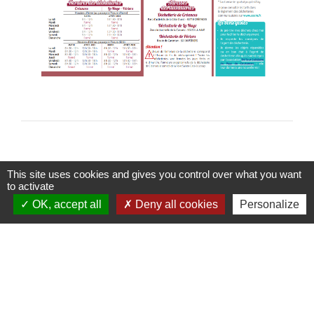
This site uses cookies and gives you control over what you want
to activate
Contacts
OK, accept all
Deny all cookies
Personalize
Commune de Lessay
1, rue de la Poste
50430 Lessay - FRANCE
+33 2 33 76 58 80
Nous contacter par mail