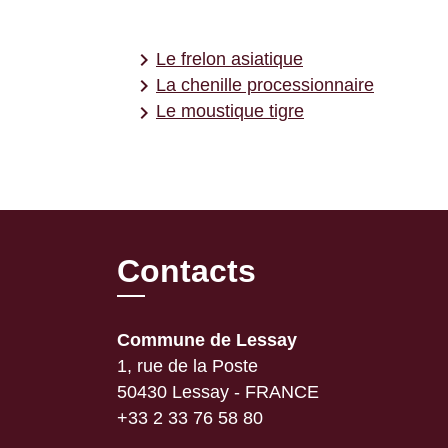
keyboard_arrow_right
Le frelon asiatique
keyboard_arrow_right
La chenille processionnaire
keyboard_arrow_right
Le moustique tigre
Contacts
Commune de Lessay
1, rue de la Poste
50430 Lessay - FRANCE
+33 2 33 76 58 80