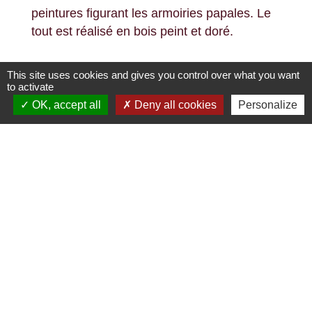
peintures figurant les armoiries papales. Le
tout est réalisé en bois peint et doré.
This site uses cookies and gives you control over what you want
to activate
OK, accept all
Deny all cookies
Personalize
Contacts
Commune de Lessay
1, rue de la Poste
50430 Lessay - FRANCE
+33 2 33 76 58 80
Nous contacter par mail
accueil@lessay.fr